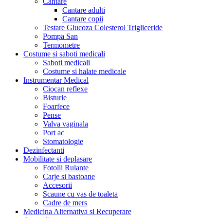
Cantare
Cantare adulti
Cantare copii
Testare Glucoza Colesterol Trigliceride
Pompa San
Termometre
Costume si saboti medicali
Saboti medicali
Costume si halate medicale
Instrumentar Medical
Ciocan reflexe
Bisturie
Foarfece
Pense
Valva vaginala
Port ac
Stomatologie
Dezinfectanti
Mobilitate si deplasare
Fotolii Rulante
Carje si bastoane
Accesorii
Scaune cu vas de toaleta
Cadre de mers
Medicina Alternativa si Recuperare