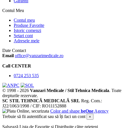
Garantii
Contul Meu
Contul meu
Produse Favorite
Istoric comenzi
Setari cont
Adresele mele
Date Contact
Email
office@vanzarimedicale.ro
Call CENTER
0724 253 535
© 1998 -
2026
Vanzari Medicale / Stil Tehnica Medicala
.
Toate
drepturile rezervate.
SC STIL TEHNICĂ MEDICALĂ SRL
Reg. Com.:
J22/1063/1998 / CIF: RO11152888
Color and shape
beOne
Agency
Trebuie să fii autentificat sau să îți faci un cont
×
Salvează Lista de Favorite și Distribuite către prieteni