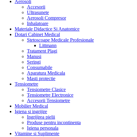
Aerosoli
Accesorii
Ultrasunete
Aerosoli Compresor
Inhalatoare
Materiale Didactice Si Anatomice
Dotari Cabinet Medical
Stetoscoape Medicale Profesionale
Littmann
Tratament Plagi
Manusi
Seringi
Consumabile
Aparatura Medicala
Masti protectie
Tensiometre
Tensiometre Clasice
Tensiometre Electronice
Accesorii Tensiometre
Mobilier Medical
Igiena si ingrijire
Ingrijirea pielii
Produse pentru incontinenta
Igiena personala
Vitamine si Suplimente