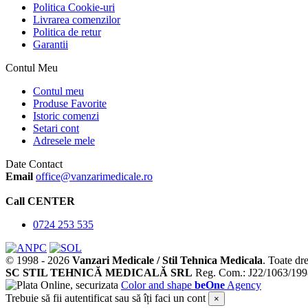
Politica Cookie-uri
Livrarea comenzilor
Politica de retur
Garantii
Contul Meu
Contul meu
Produse Favorite
Istoric comenzi
Setari cont
Adresele mele
Date Contact
Email
office@vanzarimedicale.ro
Call CENTER
0724 253 535
© 1998 -
2026
Vanzari Medicale / Stil Tehnica Medicala
.
Toate dre
SC STIL TEHNICĂ MEDICALĂ SRL
Reg. Com.: J22/1063/19
Color and shape
beOne
Agency
Trebuie să fii autentificat sau să îți faci un cont
×