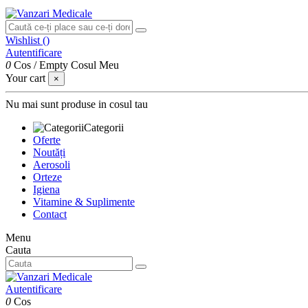
Wishlist (
)
Autentificare
0
Cos
/
Empty
Cosul Meu
Your cart
×
Nu mai sunt produse in cosul tau
Categorii
Oferte
Noutăți
Aerosoli
Orteze
Igiena
Vitamine & Suplimente
Contact
Menu
Cauta
Autentificare
0
Cos